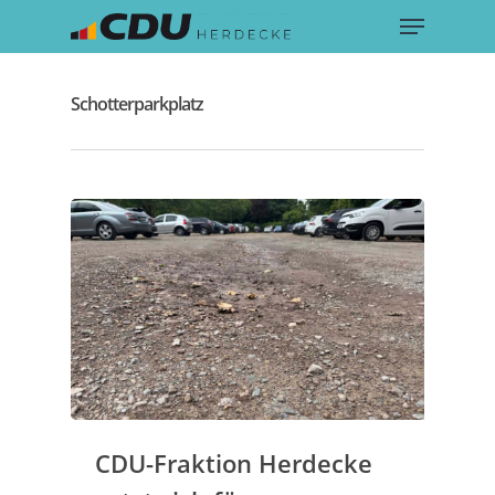
Menu
Skip
to
main
content
Schotterparkplatz
CDU-Fraktion Herdecke