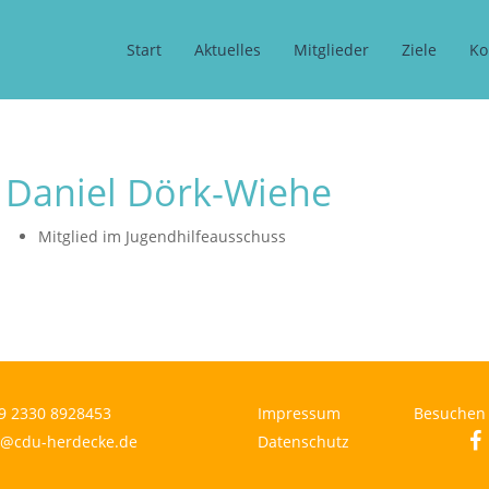
Start
Aktuelles
Mitglieder
Ziele
Ko
Daniel Dörk-Wiehe
Mitglied im Jugendhilfeausschuss
9 2330 8928453
Impressum
Besuchen 
fa
o@cdu-herdecke.de
Datenschutz