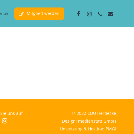
facebook
instagram
phone
email
Mitglied werden
ntakt
Sie uns auf
@ 2022 CDU Herdecke
cebook
instagram
Design: medienstatt GmbH
Umsetzung & Hosting: PMGi