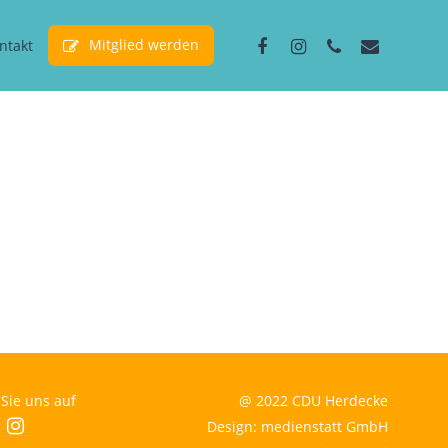
facebook
instagram
phone
email
Mitglied werden
ntakt
Sie uns auf
@ 2022 CDU Herdecke
cebook
instagram
Design: medienstatt GmbH