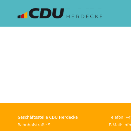
Skip
to
main
content
Geschäftsstelle CDU Herdecke
Telefon:
+4
Bahnhofstraße 5
E-Mail:
inf