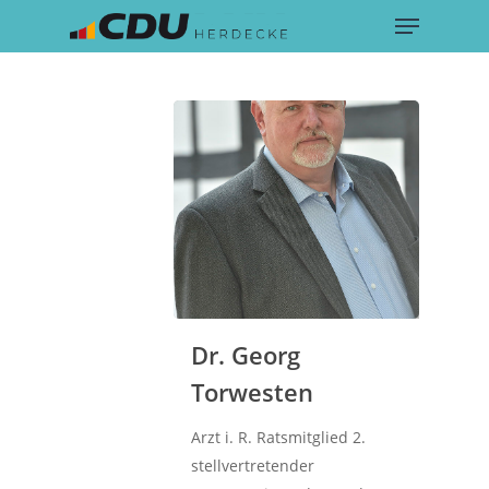
Menu
Skip
to
main
content
Dr. Georg
Torwesten
Arzt i. R. Ratsmitglied 2.
stellvertretender