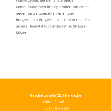
Wahlergebnis bei den anstehenden
Kommunalwahlen im September und einen
neuen verwaltungserfahrenen und
bürgernahen Bürgermeister Fabian Haas für
unsere Heimatstadt Herdecke“, so Strauss-
Köster.
Geschäftsstelle CDU Herdecke
Bahnhofstraße 5
58313 Herdecke