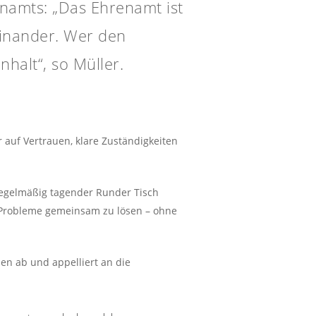
enamts: „Das Ehrenamt ist
einander. Wer den
halt“, so Müller.
r auf Vertrauen, klare Zuständigkeiten
 regelmäßig tagender Runder Tisch
d Probleme gemeinsam zu lösen – ohne
en ab und appelliert an die