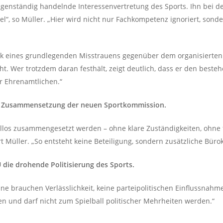
 eigenständig handelnde Interessenvertretung des Sports. Ihn bei 
el“, so Müller. „Hier wird nicht nur Fachkompetenz ignoriert, sond
uck eines grundlegenden Misstrauens gegenüber dem organisierten
t. Wer trotzdem daran festhält, zeigt deutlich, dass er den besteh
er Ehrenamtlichen.“
nte Zusammensetzung der neuen Sportkommission.
llos zusammengesetzt werden – ohne klare Zuständigkeiten, ohne
rt Müller. „So entsteht keine Beteiligung, sondern zusätzliche Bürok
 die drohende Politisierung des Sports.
eine brauchen Verlässlichkeit, keine parteipolitischen Einflussnah
en und darf nicht zum Spielball politischer Mehrheiten werden.“