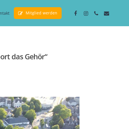
facebook
instagram
phone
email
Mitglied werden
ntakt
ort das Gehör“