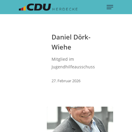
Menu
Skip
to
main
content
Daniel Dörk-
Wiehe
Mitglied im
Jugendhilfeausschuss
27. Februar 2026