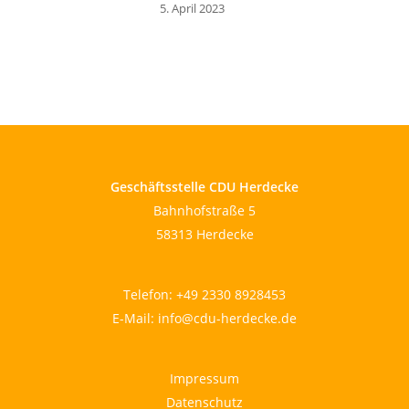
5. April 2023
Geschäftsstelle CDU Herdecke
Bahnhofstraße 5
58313 Herdecke
Telefon:
+49 2330 8928453
E-Mail:
info@cdu-herdecke.de
Impressum
Datenschutz